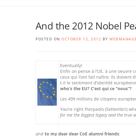
And the 2012 Nobel Pea
POSTED ON
OCTOBER 12, 2012
BY
WEBMANAG
Eventually!
Enfin on pense à l’UE, à une oeuvre co
ceux qui l’ont fait naître; ils doiven
t-il le sentiment d’identité européenn
who’s the EU? C’est qui ce “nous”?
Les 499 millions de citoyens europé
You’re right Pierpaolo (Settembri) wh
for me the biggest legacy and the true v
and
to my dear dear CoE alumni friends
: