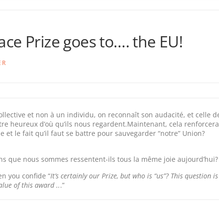
ce Prize goes to…. the EU!
ER
llective et non à un individu, on reconnaît son audacité, et celle d
t être heureux d’où qu’ils nous regardent.Maintenant, cela renforcera
e et le fait qu’il faut se battre pour sauvegarder “notre” Union?
ens que nous sommes ressentent-ils tous la même joie aujourd’hui?
en you confide “
It’s certainly our Prize, but who is “us”? This question is
alue of this award ..
.”